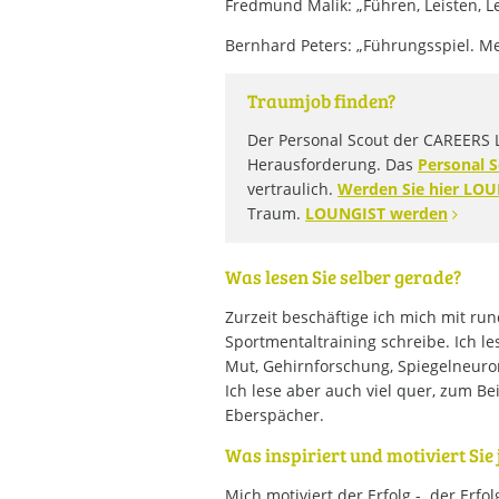
Fredmund Malik: „Führen, Leisten, 
Bernhard Peters: „Führungsspiel. M
Traumjob finden?
Der Personal Scout der CAREERS L
Herausforderung. Das
Personal S
vertraulich.
Werden Sie hier LO
Traum.
LOUNGIST werden
Was lesen Sie selber gerade?
Zurzeit beschäftige ich mich mit ru
Sportmentaltraining schreibe. Ich le
Mut, Gehirnforschung, Spiegelneuro
Ich lese aber auch viel quer, zum B
Eberspächer.
Was inspiriert und motiviert Sie
Mich motiviert der Erfolg - der Erfo