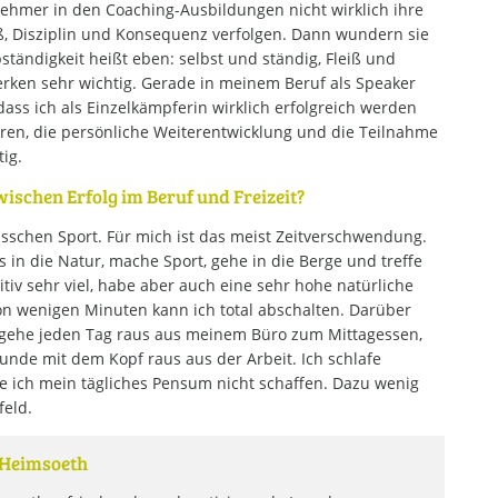
lnehmer in den Coaching-Ausbildungen nicht wirklich ihre
iß, Disziplin und Konsequenz verfolgen. Dann wundern sie
bständigkeit heißt eben: selbst und ständig, Fleiß und
erken sehr wichtig. Gerade in meinem Beruf als Speaker
ass ich als Einzelkämpferin wirklich erfolgreich werden
en, die persönliche Weiterentwicklung und die Teilnahme
ig.
wischen Erfolg im Beruf und Freizeit?
bisschen Sport. Für mich ist das meist Zeitverschwendung.
s in die Natur, mache Sport, gehe in die Berge und treffe
itiv sehr viel, habe aber auch eine sehr hohe natürliche
on wenigen Minuten kann ich total abschalten. Darüber
ch gehe jeden Tag raus aus meinem Büro zum Mittagessen,
tunde mit dem Kopf raus aus der Arbeit. Ich schlafe
e ich mein tägliches Pensum nicht schaffen. Dazu wenig
feld.
e Heimsoeth