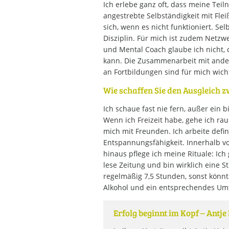
Ich erlebe ganz oft, dass meine Tei
angestrebte Selbständigkeit mit Fle
sich, wenn es nicht funktioniert. Sel
Disziplin. Für mich ist zudem Netzw
und Mental Coach glaube ich nicht, d
kann. Die Zusammenarbeit mit ander
an Fortbildungen sind für mich wicht
Wie schaffen Sie den Ausgleich z
Ich schaue fast nie fern, außer ein 
Wenn ich Freizeit habe, gehe ich rau
mich mit Freunden. Ich arbeite defin
Entspannungsfähigkeit. Innerhalb v
hinaus pflege ich meine Rituale: I
lese Zeitung und bin wirklich eine S
regelmäßig 7,5 Stunden, sonst könnt
Alkohol und ein entsprechendes Um
Erfolg beginnt im Kopf – Antj