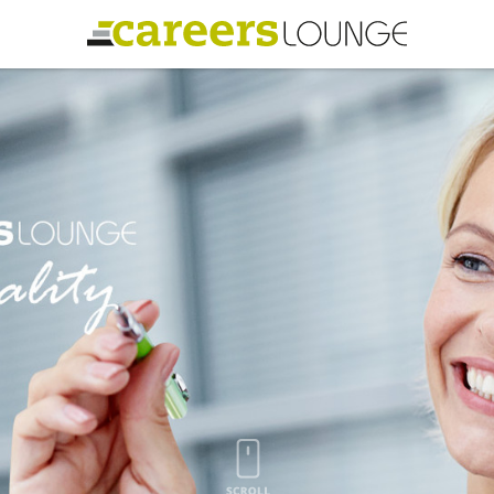
LOU
EN
CAREERS LOUNGE
KARRIERE-KICK
CARE
Personal Coaching
Ihr persönlicher Coach für Ihre
uting
berufliche Weiterentwicklung.
n
Angemeldet ble
Wunscharbeitgeber-News
Wunscharbeitgeber. Employer
Passwort vergess
Branding, das wirkt.
E-Bibliothek
EN
Das CAREERS LOUNGE Wissen –
kompakt für Sie zum Download
JETZT LOUNGI
E-Videothek
Als LOUNGIST erhal
Vorträge von Top-Speakern kostenlos
te
Inhalten und zur k
und in voller Länge
 in
exklusiven Aktion
Veranstaltungen
LOUNGE.
Exklusive CAREERS LOUNGE
JETZ
Veranstaltungen und Partnerevents
N