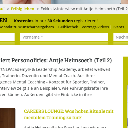
ou!
Erfolg leben
Exklusiv-Interview mit Antje Heimsoeth (Teil 
CAREERS LOUNGE
NEWSLETTER
CARE
n
DEN
Mit dem E-Mail Newsletter informieren wir Sie
Kostenlos
in nur
30 Sekunden
registrieren!
regelmäßig über spannende Neuigkeiten
auf dem
ontakt zu Wunscharbeitgebern
|
E-Bibliothek
|
Vortrags-Videos
|
Events
innerhalb der CAREERS LOUNGE.
NEWSLETTER ANMELDUNG
ns
Presse
Werbemöglichkeiten
Kontakt
Impressum
Datenschutzer
t Personalities: Antje Heimsoeth (Teil 2)
ortNLPAcademy® & Leadership Academy, arbeitet weltweit
, Trainerin, Dozentin und Mental Coach. Aus ihrer
igenes Mental Coaching - Konzept für Sportler, Trainer,
terview zeigt sie an Beispielen, wie Führungskräfte ihre
utzen können. Außerdem gibt sie Einblicke in ihre
CAREERS LOUNGE: Was haben Rituale mit
mentalem Training zu tun?
Antje Heimsoeth: Im Sport nutzen wir ganz