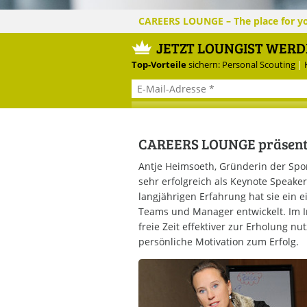
CAREERS LOUNGE – The place for y
CAREERS LOUNGE
SUCCESS STORIES
Wunschmitarbeiter finde
JETZT LOUNGIST WER
Welche Persönlichkeiten sind 
Top-Vorteile
sichern:
Personal Scouting
|
K
Weg zu neuen Karrierezielen?
Über u
CAREERS LOUNGE präsentier
Antje Heimsoeth, Gründerin der Sp
sehr erfolgreich als Keynote Speaker
langjährigen Erfahrung hat sie ein e
Teams und Manager entwickelt. Im In
freie Zeit effektiver zur Erholung n
persönliche Motivation zum Erfolg.