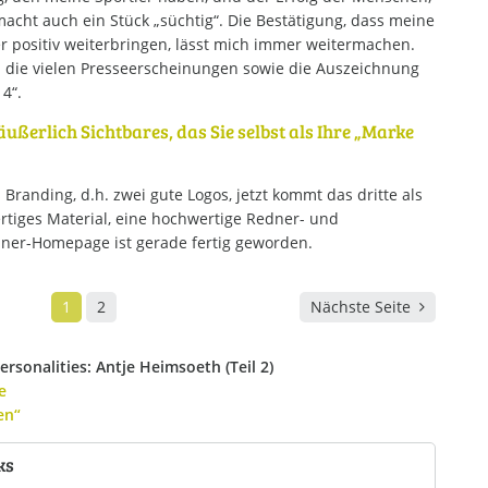
 macht auch ein Stück „süchtig“. Die Bestätigung, dass meine
 positiv weiterbringen, lässt mich immer weitermachen.
h die vielen Presseerscheinungen sowie die Auszeichnung
4“.
äußerlich Sichtbares, das Sie selbst als Ihre „Marke
 Branding, d.h. zwei gute Logos, jetzt kommt das dritte als
rtiges Material, eine hochwertige Redner- und
ner-Homepage ist gerade fertig geworden.
1
2
Nächste Seite
sonalities: Antje Heimsoeth (Teil 2)
e
en“
ks