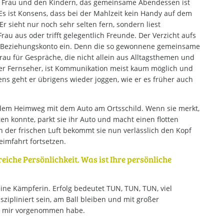
ner Frau und den Kindern, das gemeinsame Abendessen ist
s ist Konsens, dass bei der Mahlzeit kein Handy auf dem
 Er sieht nur noch sehr selten fern, sondern liest
Frau aus oder trifft gelegentlich Freunde. Der Verzicht aufs
s Beziehungskonto ein. Denn die so gewonnene gemeinsame
rau für Gespräche, die nicht allein aus Alltagsthemen und
er Fernseher, ist Kommunikation meist kaum möglich und
ens geht er übrigens wieder joggen, wie er es früher auch
 dem Heimweg mit dem Auto am Ortsschild. Wenn sie merkt,
en konnte, parkt sie ihr Auto und macht einen flotten
 der frischen Luft bekommt sie nun verlässlich den Kopf
eimfahrt fortsetzen.
greiche Persönlichkeit. Was ist Ihre persönliche
n eine Kämpferin. Erfolg bedeutet TUN, TUN, TUN, viel
diszipliniert sein, am Ball bleiben und mit großer
ch mir vorgenommen habe.