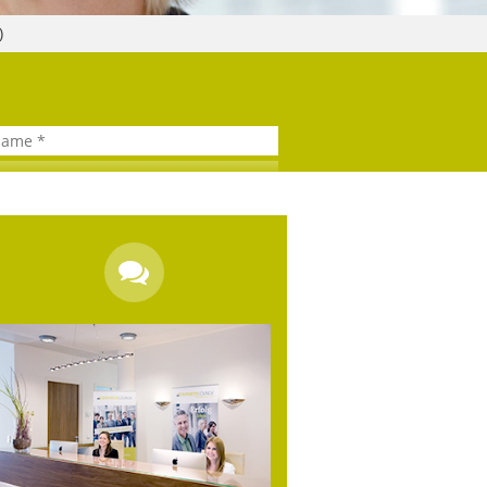
2)
ERS LOUNGE
NETZWERK
Online-Wissensforum
Schließen Sie sich dem Netzwerk von
Top-Experten, Vordenkern,
Entscheidern und Wissens-
Enthusiasten an.
klärung