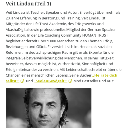
CAREERS LOUNGE
KARRIERE-KICK
Veit Lindau (Teil 1)
Personal Coaching
Veit Lindau ist Teacher, Speaker und Autor. Er verfügt über mehr als
Wunscharbeitgeber-News
20 Jahre Erfahrung in Beratung und Training. Veit Lindau ist
E-Bibliothek
Mitgründer der Life Trust Akademie, des Erfolgswerks und
E-Videothek
AkashaDigital sowie professionelles Mitglied der German Speaker
Veranstaltungen
Association. In der Life Coaching Community HUMAN TRUST
begleitet er derzeit über 5.000 Menschen zu den Themen Erfolg,
CAREERS LOUNGE
NEWSLETTER
Beziehungen und Glück. Er versteht sich im Herzen als sozialen
Mit dem E-Mail Newsletter informieren wir Sie regelmäßig über
Reformer. Im deutschsprachigen Raum gilt er als Experte für die
spannende Neuigkeiten innerhalb der CAREERS LOUNGE.
integrale Selbstverwirklichung des Menschen. In seiner Tätigkeit
beweist er, dass es möglich ist, Authentizität, Sinnhaftigkeit und
NEWSLETTER ANMELDUNG
Erfolg miteinander zu vereinen. Mit Leidenschaft schreibt er über die
Chancen eines menschlichen Lebens. Seine Bücher
„Heirate dich
CAREERS LOUNGE
WISSENSVORSPRUNG
selbst!”
und
„SeelenGevögelt!”
sind Bestseller und Kult.
Erfolg leben
Marke ICH entwickeln
Neues entdecken
Zeit nehmen
Flagge zeigen
CAREERS LOUNGE
NETZWERK