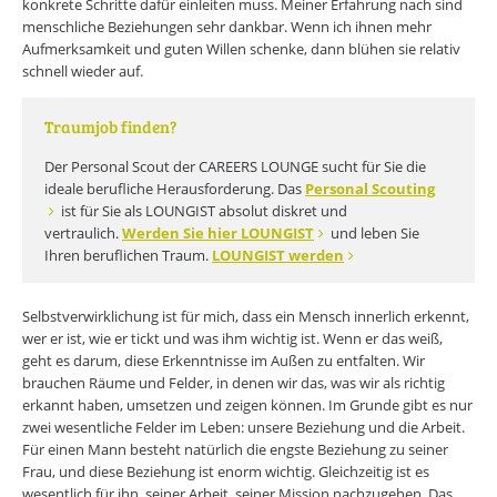
konkrete Schritte dafür einleiten muss. Meiner Erfahrung nach sind
menschliche Beziehungen sehr dankbar. Wenn ich ihnen mehr
Aufmerksamkeit und guten Willen schenke, dann blühen sie relativ
schnell wieder auf.
Traumjob finden?
Der Personal Scout der CAREERS LOUNGE sucht für Sie die
ideale berufliche Herausforderung. Das
Personal Scouting
ist für Sie als LOUNGIST absolut diskret und
vertraulich.
Werden Sie hier LOUNGIST
und leben Sie
Ihren beruflichen Traum.
LOUNGIST werden
Selbstverwirklichung ist für mich, dass ein Mensch innerlich erkennt,
wer er ist, wie er tickt und was ihm wichtig ist. Wenn er das weiß,
geht es darum, diese Erkenntnisse im Außen zu entfalten. Wir
brauchen Räume und Felder, in denen wir das, was wir als richtig
erkannt haben, umsetzen und zeigen können. Im Grunde gibt es nur
zwei wesentliche Felder im Leben: unsere Beziehung und die Arbeit.
Für einen Mann besteht natürlich die engste Beziehung zu seiner
Frau, und diese Beziehung ist enorm wichtig. Gleichzeitig ist es
wesentlich für ihn, seiner Arbeit, seiner Mission nachzugehen. Das