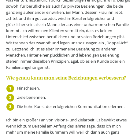
was wir tun, letztendlich durch Beziehungen ermöglicht wird. Das gilt
sowohl für berufliche als auch für private Beziehungen, die beide
ganz eng aufeinander einwirken. Ein Mann, dessen Frau ihn liebt,
achtet und ihm gut zuredet, wird im Beruf erfolgreicher und
glücklicher sein als ein Mann, der aus einer unharmonischen Familie
kommt. Ich will meinen Klienten vermitteln, dass es keinen
Unterschied zwischen beruflichen und privaten Beziehungen gibt.
Wir trennen das zwar oft und legen uns sozusagen ein „Doppel-Ich“
zu. Letztendlich ist es aber immer eine Beziehung zu anderen
Menschen. Hinter einer glücklichen und lebendigen Beziehung
stehen immer dieselben Prinzipien. Egal, ob es ein Kunde oder ein
Familienangehöriger ist.
Wie genau kann man seine Beziehungen verbessern?
Hinschauen.
Ziele benennen.
Die hohe Kunst der erfolgreichen Kommunikation erlernen.
Ich bin ein großer Fan von Visions- und Zielarbeit. Es bewirkt etwas,
wenn ich zum Beispiel am Anfang des Jahres sage, dass ich mich
mehr um meine Familie kümmern will, weil ich dann auch ganz