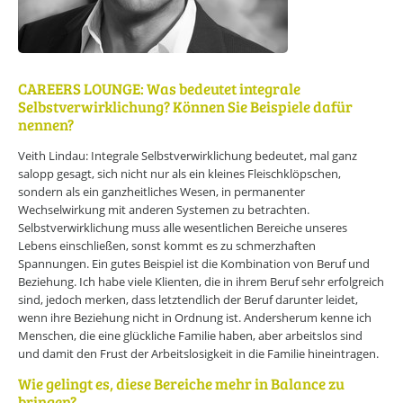
Online-Wissensforum
Über uns
Presse
CAREERS LOUNGE: Was bedeutet integrale
Werbemöglichkeiten
Selbstverwirklichung? Können Sie Beispiele dafür
Kontakt
Impressum
nennen?
Datenschutzerklärung
Veith Lindau: Integrale Selbstverwirklichung bedeutet, mal ganz
salopp gesagt, sich nicht nur als ein kleines Fleischklöpschen,
sondern als ein ganzheitliches Wesen, in permanenter
Wechselwirkung mit anderen Systemen zu betrachten.
Selbstverwirklichung muss alle wesentlichen Bereiche unseres
Lebens einschließen, sonst kommt es zu schmerzhaften
Spannungen. Ein gutes Beispiel ist die Kombination von Beruf und
Beziehung. Ich habe viele Klienten, die in ihrem Beruf sehr erfolgreich
sind, jedoch merken, dass letztendlich der Beruf darunter leidet,
wenn ihre Beziehung nicht in Ordnung ist. Andersherum kenne ich
Menschen, die eine glückliche Familie haben, aber arbeitslos sind
und damit den Frust der Arbeitslosigkeit in die Familie hineintragen.
Wie gelingt es, diese Bereiche mehr in Balance zu
bringen?