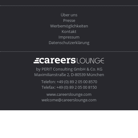
Über uns
Presse
Werbemöglichkeiten
Kontakt
Impressum
Datenschutzerklärung
by
PERIT Consulting GmbH & Co. KG
Maximilianstraße 2, D-80539 München
Telefon: +49 (0) 89 2 05 00 8570
Telefax: +49 (0) 89 2 05 00 8150
www.careerslounge.com
welcome@careerslounge.com