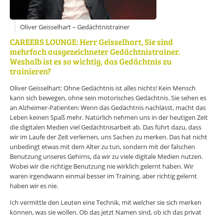
Online-Wissensforum
Oliver Geisselhart – Gedächtnistrainer
Über uns
Presse
CAREERS LOUNGE: Herr Geisselhart, Sie sind
Werbemöglichkeiten
mehrfach ausgezeichneter Gedächtnistrainer.
Kontakt
Weshalb ist es so wichtig, das Gedächtnis zu
Impressum
trainieren?
Datenschutzerklärung
Oliver Geisselhart: Ohne Gedächtnis ist alles nichts! Kein Mensch
kann sich bewegen, ohne sein motorisches Gedächtnis. Sie sehen es
an Alzheimer-Patienten: Wenn das Gedächtnis nachlässt, macht das
Leben keinen Spaß mehr. Natürlich nehmen uns in der heutigen Zeit
die digitalen Medien viel Gedächtnisarbeit ab. Das führt dazu, dass
wir im Laufe der Zeit verlernen, uns Sachen zu merken. Das hat nicht
unbedingt etwas mit dem Alter zu tun, sondern mit der falschen
Benutzung unseres Gehirns, da wir zu viele digitale Medien nutzen.
Wobei wir die richtige Benutzung nie wirklich gelernt haben. Wir
waren irgendwann einmal besser im Training, aber richtig gelernt
haben wir es nie.
Ich vermittle den Leuten eine Technik, mit welcher sie sich merken
können, was sie wollen. Ob das jetzt Namen sind, ob ich das privat