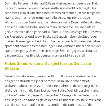
Denn die Person mit den auffälligen Merkmalen ist bereits ein Bild.
Es reicht, wenn die Person etwas Auffälliges macht oder sagt. Das
schönste Beispiel, um sich einen Namen zu merken, ist mein eigener
Name. Das mache ich immer zum Abschluss meiner Vorträge,
Workshops oder Seminare. Ich habe dann eine Domina-Geißel dabei,
also eine Lederpeitsche, und da mein Nachname „Geisselhart“ ist,
geißle ich mich dann ganz hart auf der Bühne. Das zeige ich kurz, was
ein Riesenlacher und Wow-Effekt ist! Danach haben die Zuschauer
meinen Namen garantiert drauf. Sie treffen mich Monate oder Jahre
später auf anderen Veranstaltungen und kommen mir schon mit der
Handbewegung, als würden sie sich geißeln, entgegen. Weil das so
ein einprägsames Bild ist, vergisst man es nicht so schnell.
Haben Sie ein weiteres Beispiel für das Denken in
Bildern?
Beim Vokabeln lernen, wenn das Kind z. B. Lateinvokabeln lernt –
das geht natürlich mit jeder Sprache. Beim lateinischen Wort
„cubare“ habe ich eine „Kuh“ und eine „Bahre“ in diesem Begriff. Da
stelle ich mir vor, die Kuh liegt auf der Bahre. Weil ich gesehen habe,
„cubare“ bedeutet „liegen“ oder „ruhen“, bringe ich die Bedeutung
des Liegens und Ruhens gleich in das Bild mit rein. Ich stelle mir nicht
vor, die Kuh steht auf der Bahre, sondern die Kuh muss auf der