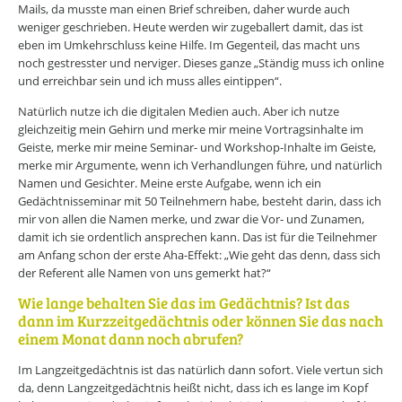
Mails, da musste man einen Brief schreiben, daher wurde auch
weniger geschrieben. Heute werden wir zugeballert damit, das ist
eben im Umkehrschluss keine Hilfe. Im Gegenteil, das macht uns
noch gestresster und nerviger. Dieses ganze „Ständig muss ich online
und erreichbar sein und ich muss alles eintippen“.
Natürlich nutze ich die digitalen Medien auch. Aber ich nutze
gleichzeitig mein Gehirn und merke mir meine Vortragsinhalte im
Geiste, merke mir meine Seminar- und Workshop-Inhalte im Geiste,
merke mir Argumente, wenn ich Verhandlungen führe, und natürlich
Namen und Gesichter. Meine erste Aufgabe, wenn ich ein
Gedächtnisseminar mit 50 Teilnehmern habe, besteht darin, dass ich
mir von allen die Namen merke, und zwar die Vor- und Zunamen,
damit ich sie ordentlich ansprechen kann. Das ist für die Teilnehmer
am Anfang schon der erste Aha-Effekt: „Wie geht das denn, dass sich
der Referent alle Namen von uns gemerkt hat?“
Wie lange behalten Sie das im Gedächtnis? Ist das
dann im Kurzzeitgedächtnis oder können Sie das nach
einem Monat dann noch abrufen?
Im Langzeitgedächtnis ist das natürlich dann sofort. Viele vertun sich
da, denn Langzeitgedächtnis heißt nicht, dass ich es lange im Kopf