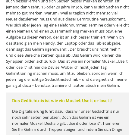
auch besser lernen und sich Sachen besser merken konnten. Ist
jemand dann zehn, 15 oder 20 Jahre im Job, kann er sich Sachen nicht
mehr so gut merken. Warum? Weil er täglich nicht mehr so viel
Neues dazulernen muss und aus dieser Lernroutine herauskommt.
Wer sich aber jeden Tag eine Telefonnummer, Termine oder vielleicht
einen Namen und einen Zusammenhang merken muss bzw. eine
Aufgabe zu dieser Person, der ist an sich besser trainiert. Wenn ich
das ständig an mein Handy, den Laptop oder das Tablet abgebe,
dann sagt das Gehirn irgendwann: „Der braucht uns nicht mehr“,
und diese Bereiche sterben quasi ab. Das Gehirn wird kleiner, die
Synapsen bilden sich zurück. Das ist wie ein normaler Muskel. „Use it
oder lose it“ ist hier die Devise. Wobei ich nicht jeden Tag
Gehirntraining machen muss, um fit zu bleiben, sondern wenn ich
jeden Tag die richtige Gedächtnistechnik – und da eignet sich meine
ganz gut dazu – benutze, trainiere ich automatisch mein Gehirn.
Das Gedächtnis ist wie ein Muskel: Use it or lose it!
Die Digitalisierung führt dazu, dass wir unser Gedächtnis nur
noch sehr selten benutzen. Doch das Gehirn ist wie ein
normaler Muskel. Deshalb gilt: „Use it oder lose it“. Trainieren
Sie Ihr Gehirn durch Treppensteigen und indem Sie sich Dinge