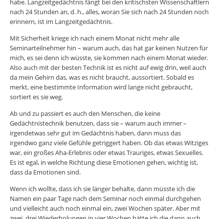
habe. Langzeitgedächtnis fängt bei den kritischsten Wissenschaftlern
nach 24 Stunden an, d. h., alles, woran Sie sich nach 24 Stunden noch
erinnern, ist im Langzeitgedächtnis.
Mit Sicherheit kriege ich nach einem Monat nicht mehr alle
Seminarteilnehmer hin – warum auch, das hat gar keinen Nutzen für
mich, es sei denn ich wüsste, sie kommen nach einem Monat wieder.
Also auch mit der besten Technik ist es nicht auf ewig drin, weil auch
da mein Gehirn das, was es nicht braucht, aussortiert. Sobald es
merkt, eine bestimmte Information wird lange nicht gebraucht,
sortiert es sie weg.
Ab und zu passiert es auch den Menschen, die keine
Gedächtnistechnik benutzen, dass sie – warum auch immer –
irgendetwas sehr gut im Gedächtnis haben, dann muss das
irgendwo ganz viele Gefühle getriggert haben. Ob das etwas Witziges
war, ein großes Aha-Erlebnis oder etwas Trauriges, etwas Sexuelles.
Es ist egal, in welche Richtung diese Emotionen gehen, wichtig ist,
dass da Emotionen sind.
Wenn ich wollte, dass ich sie länger behalte, dann müsste ich die
Namen ein paar Tage nach dem Seminar noch einmal durchgehen
und vielleicht auch noch einmal ein, zwei Wochen später. Aber mit
zwei, drei Wiederholungen in vier Wochen hätte ich die dann auch