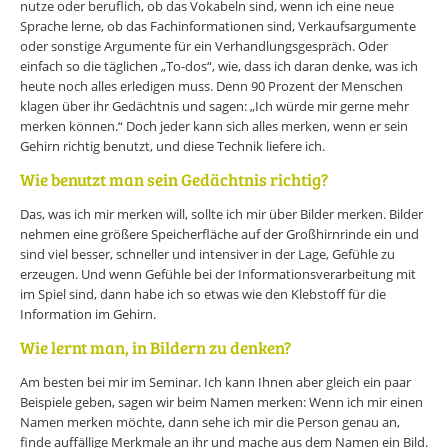
nutze oder beruflich, ob das Vokabeln sind, wenn ich eine neue
Sprache lerne, ob das Fachinformationen sind, Verkaufsargumente
oder sonstige Argumente für ein Verhandlungsgespräch. Oder
einfach so die täglichen „To-dos“, wie, dass ich daran denke, was ich
heute noch alles erledigen muss. Denn 90 Prozent der Menschen
klagen über ihr Gedächtnis und sagen: „Ich würde mir gerne mehr
merken können.“ Doch jeder kann sich alles merken, wenn er sein
Gehirn richtig benutzt, und diese Technik liefere ich.
Wie benutzt man sein Gedächtnis richtig?
Das, was ich mir merken will, sollte ich mir über Bilder merken. Bilder
nehmen eine größere Speicherfläche auf der Großhirnrinde ein und
sind viel besser, schneller und intensiver in der Lage, Gefühle zu
erzeugen. Und wenn Gefühle bei der Informationsverarbeitung mit
im Spiel sind, dann habe ich so etwas wie den Klebstoff für die
Information im Gehirn.
Wie lernt man, in Bildern zu denken?
Am besten bei mir im Seminar. Ich kann Ihnen aber gleich ein paar
Beispiele geben, sagen wir beim Namen merken: Wenn ich mir einen
Namen merken möchte, dann sehe ich mir die Person genau an,
finde auffällige Merkmale an ihr und mache aus dem Namen ein Bild.