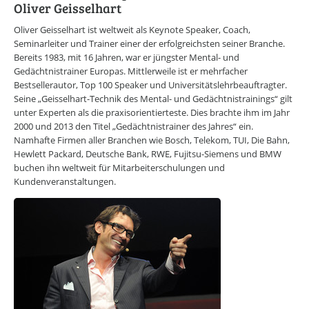
CAREERS LOUNGE
KARRIERE-KICK
Oliver Geisselhart
Personal Coaching
Oliver Geisselhart ist weltweit als Keynote Speaker, Coach,
Wunscharbeitgeber-News
Seminarleiter und Trainer einer der erfolgreichsten seiner Branche.
E-Bibliothek
Bereits 1983, mit 16 Jahren, war er jüngster Mental- und
E-Videothek
Gedächtnistrainer Europas. Mittlerweile ist er mehrfacher
Veranstaltungen
Bestsellerautor, Top 100 Speaker und Universitätslehrbeauftragter.
Seine „Geisselhart-Technik des Mental- und Gedächtnistrainings“ gilt
CAREERS LOUNGE
NEWSLETTER
unter Experten als die praxisorientierteste. Dies brachte ihm im Jahr
Mit dem E-Mail Newsletter informieren wir Sie regelmäßig über
2000 und 2013 den Titel „Gedächtnistrainer des Jahres“ ein.
spannende Neuigkeiten innerhalb der CAREERS LOUNGE.
Namhafte Firmen aller Branchen wie Bosch, Telekom, TUI, Die Bahn,
Hewlett Packard, Deutsche Bank, RWE, Fujitsu-Siemens und BMW
NEWSLETTER ANMELDUNG
buchen ihn weltweit für Mitarbeiterschulungen und
Kundenveranstaltungen.
CAREERS LOUNGE
WISSENSVORSPRUNG
Erfolg leben
Marke ICH entwickeln
Neues entdecken
Zeit nehmen
Flagge zeigen
CAREERS LOUNGE
NETZWERK