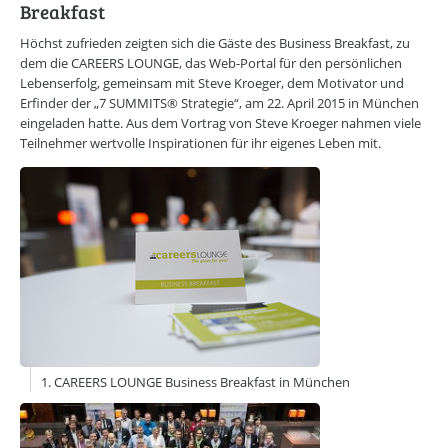
CAREERS LOUNGE
KARRIERE-KICK
Breakfast
Personal Coaching
Höchst zufrieden zeigten sich die Gäste des Business Breakfast, zu
Wunscharbeitgeber-News
dem die CAREERS LOUNGE, das Web-Portal für den persönlichen
E-Bibliothek
Lebenserfolg, gemeinsam mit Steve Kroeger, dem Motivator und
E-Videothek
Erfinder der „7 SUMMITS® Strategie“, am 22. April 2015 in München
Veranstaltungen
eingeladen hatte. Aus dem Vortrag von Steve Kroeger nahmen viele
Teilnehmer wertvolle Inspirationen für ihr eigenes Leben mit.
CAREERS LOUNGE
NEWSLETTER
Mit dem E-Mail Newsletter informieren wir Sie regelmäßig über
spannende Neuigkeiten innerhalb der CAREERS LOUNGE.
NEWSLETTER ANMELDUNG
CAREERS LOUNGE
WISSENSVORSPRUNG
Erfolg leben
Marke ICH entwickeln
Neues entdecken
Zeit nehmen
1. CAREERS LOUNGE Business Breakfast in München
Flagge zeigen
CAREERS LOUNGE
NETZWERK