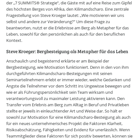
der „7 SUMMITS® Strategie“, die Gäste mit auf eine Reise zum Gipfel
des höchsten Berges von Afrika, den Kilimandscharo. Eine zentrale
Fragestellung von Steve Kroeger lautet: „Wie motivieren wir uns
selbst und andere zur Veränderung?“ Um diese Frage zu
beantworten, nutzt er die Erlebnisse am Berg als Metapher für das
Leben, sowohl für den persönlichen als auch für den beruflichen
Kontext.
Steve Kroeger: Bergbesteigung als Metapher für das Leben
Anschaulich und begeisternd erklärte er am Beispiel der
Bergbesteigung, wie Motivation funktioniert. Denn in den von ihm
durchgeführten Kilimandscharo-Besteigungen mit seinen
Seminarteilnehmern erlebt er immer wieder, welche Gedanken und
Ängste die Teilnehmer vor dem Schritt ins Ungewisse bewegen und
wie er als Führungspersönlichkeit sein Team wirksam und
verantwortungsvoll zu maximaler Leistung aktivieren kann. Den
Transfer vom Erlebnis am Berg zum Alltag in Beruf und Privatleben
stellte er jeweils in einleuchtender Art und Weise dar. So hält er
sowohl zur Motivation für eine Kilimandscharo-Besteigung als auch
für ein neues unternehmerisches Projekt die Faktoren Klarheit,
Risikoabschätzung, Fähigkeiten und Evidenz für unerlässlich. Wenn
Teammitglieder diese Faktoren für sich positiv bewerten, können sie