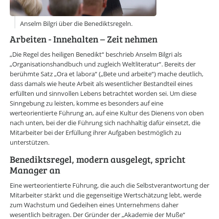
Online-Wissensforum
Anselm Bilgri über die Benediktsregeln.
Über uns
Arbeiten - Innehalten – Zeit nehmen
Presse
Werbemöglichkeiten
„Die Regel des heiligen Benedikt“ beschrieb Anselm Bilgri als
Kontakt
„Organisationshandbuch und zugleich Weltliteratur“. Bereits der
Impressum
berühmte Satz „Ora et labora“ („Bete und arbeite“) mache deutlich,
Datenschutzerklärung
dass damals wie heute Arbeit als wesentlicher Bestandteil eines
erfüllten und sinnvollen Lebens betrachtet worden sei. Um diese
Sinngebung zu leisten, komme es besonders auf eine
werteorientierte Führung an, auf eine Kultur des Dienens von oben
nach unten, bei der die Führung sich nachhaltig dafür einsetzt, die
Mitarbeiter bei der Erfüllung ihrer Aufgaben bestmöglich zu
unterstützen.
Benediktsregel, modern ausgelegt, spricht
Manager an
Eine werteorientierte Führung, die auch die Selbstverantwortung der
Mitarbeiter stärkt und die gegenseitige Wertschätzung lebt, werde
zum Wachstum und Gedeihen eines Unternehmens daher
wesentlich beitragen. Der Gründer der „Akademie der Muße“