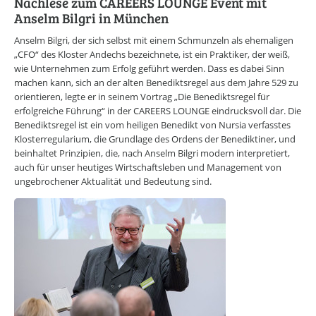
CAREERS LOUNGE
Nachlese zum CAREERS LOUNGE Event mit
KARRIERE-KICK
Anselm Bilgri in München
Personal Coaching
Wunscharbeitgeber-News
Anselm Bilgri, der sich selbst mit einem Schmunzeln als ehemaligen
E-Bibliothek
„CFO“ des Kloster Andechs bezeichnete, ist ein Praktiker, der weiß,
E-Videothek
wie Unternehmen zum Erfolg geführt werden. Dass es dabei Sinn
Veranstaltungen
machen kann, sich an der alten Benediktsregel aus dem Jahre 529 zu
orientieren, legte er in seinem Vortrag „Die Benediktsregel für
CAREERS LOUNGE
NEWSLETTER
erfolgreiche Führung“ in der CAREERS LOUNGE eindrucksvoll dar. Die
Benediktsregel ist ein vom heiligen Benedikt von Nursia verfasstes
Mit dem E-Mail Newsletter informieren wir Sie regelmäßig über
Klosterregularium, die Grundlage des Ordens der Benediktiner, und
spannende Neuigkeiten innerhalb der CAREERS LOUNGE.
beinhaltet Prinzipien, die, nach Anselm Bilgri modern interpretiert,
NEWSLETTER ANMELDUNG
auch für unser heutiges Wirtschaftsleben und Management von
ungebrochener Aktualität und Bedeutung sind.
CAREERS LOUNGE
WISSENSVORSPRUNG
Erfolg leben
Marke ICH entwickeln
Neues entdecken
Zeit nehmen
Flagge zeigen
CAREERS LOUNGE
NETZWERK