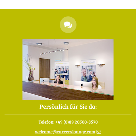
Persönlich für Sie da:
Telefon: +49 (0)89 20500-8570
welcome
@
careerslounge.com