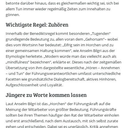
betonte darüber hinaus, dass es gleichermaßen wichtig sei, sich bei
allem Tun immer wieder regelmäßig Zeiten zum Innehalten zu
gönnen.
Wichtigste Regel: Zuhören
Innerhalb der Benediktsregel kommt besonderen „Tugenden“
grundlegende Bedeutung zu, allen voran dem „Gehorsam“– wobei
dies vom Wortsinn her bedeutet: „Eifrig sein im Horchen und zu
einer gemeinsamen Haltung kommen“, wie Anselm Bilgri aus der
Etymologie herleitete. „Modern würde man das vielleicht auch als
„mindfulness“ bezeichnen“, erklärte er. Dieses nach der zeitgemäßen
Übersetzung von ihm dargestellte wesentliche „Hören – Annehmen
– und Tun“ der Führungsverantwortlichen umfasst unterschiedliche
Facetten wie grundsätzliche Dialogbereitschaft, aktives Hinhören,
Aufgeschlossenheit und Loyalität.
Jüngere zu Worte kommen lassen
Laut Anselm Bilgri ist das „Horchen“ der Führungskraft auf die
Meinung der Mitarbeiter von größter Bedeutung. Führungskräfte
sollten bei ihren Themen häufiger den Rat der Mitarbeiter einholen
und erst anschließend, nach dem Austausch, mit sich selbst zurate
gehen und entscheiden. Dabei sei es unerlässlich, Kritik annehmen