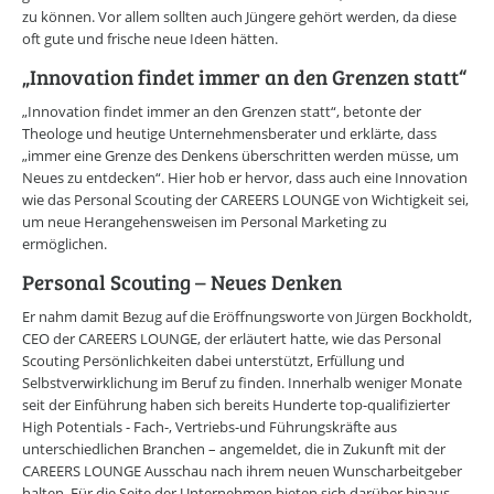
zu können. Vor allem sollten auch Jüngere gehört werden, da diese
oft gute und frische neue Ideen hätten.
„Innovation findet immer an den Grenzen statt“
„Innovation findet immer an den Grenzen statt“, betonte der
Theologe und heutige Unternehmensberater und erklärte, dass
„immer eine Grenze des Denkens überschritten werden müsse, um
Neues zu entdecken“. Hier hob er hervor, dass auch eine Innovation
wie das Personal Scouting der CAREERS LOUNGE von Wichtigkeit sei,
um neue Herangehensweisen im Personal Marketing zu
ermöglichen.
Personal Scouting – Neues Denken
Er nahm damit Bezug auf die Eröffnungsworte von Jürgen Bockholdt,
CEO der CAREERS LOUNGE, der erläutert hatte, wie das Personal
Scouting Persönlichkeiten dabei unterstützt, Erfüllung und
Selbstverwirklichung im Beruf zu finden. Innerhalb weniger Monate
seit der Einführung haben sich bereits Hunderte top-qualifizierter
High Potentials - Fach-, Vertriebs-und Führungskräfte aus
unterschiedlichen Branchen – angemeldet, die in Zukunft mit der
CAREERS LOUNGE Ausschau nach ihrem neuen Wunscharbeitgeber
halten. Für die Seite der Unternehmen bieten sich darüber hinaus