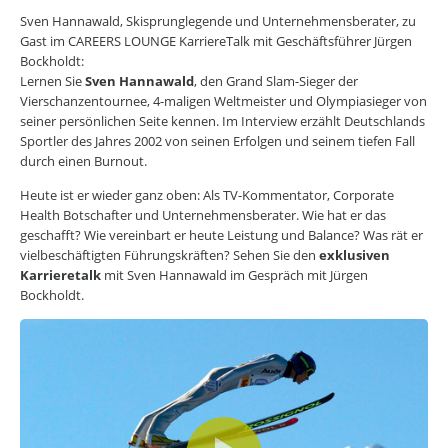
CAREERS LOUNGE
KARRIERE-KICK
Sven Hannawald, Skisprunglegende und Unternehmensberater, zu
Personal Coaching
Gast im CAREERS LOUNGE KarriereTalk mit Geschäftsführer Jürgen
Wunscharbeitgeber-News
Bockholdt:
E-Bibliothek
Lernen Sie
Sven Hannawald
, den Grand Slam-Sieger der
E-Videothek
Vierschanzentournee, 4-maligen Weltmeister und Olympiasieger von
Veranstaltungen
seiner persönlichen Seite kennen. Im Interview erzählt Deutschlands
Sportler des Jahres 2002 von seinen Erfolgen und seinem tiefen Fall
CAREERS LOUNGE
NEWSLETTER
durch einen Burnout.
Mit dem E-Mail Newsletter informieren wir Sie regelmäßig über
Heute ist er wieder ganz oben: Als TV-Kommentator, Corporate
spannende Neuigkeiten innerhalb der CAREERS LOUNGE.
Health Botschafter und Unternehmensberater. Wie hat er das
NEWSLETTER ANMELDUNG
geschafft? Wie vereinbart er heute Leistung und Balance? Was rät er
vielbeschäftigten Führungskräften? Sehen Sie den
exklusiven
Karrieretalk
mit Sven Hannawald im Gespräch mit Jürgen
CAREERS LOUNGE
WISSENSVORSPRUNG
Bockholdt.
Erfolg leben
Marke ICH entwickeln
Neues entdecken
Zeit nehmen
Flagge zeigen
CAREERS LOUNGE
NETZWERK