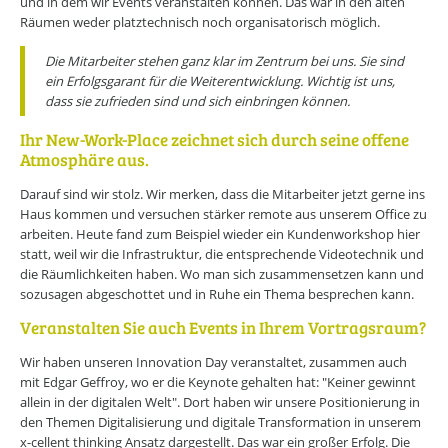
und in dem wir Events veranstalten können. Das war in den alten
Räumen weder platztechnisch noch organisatorisch möglich.
Die Mitarbeiter stehen ganz klar im Zentrum bei uns. Sie sind
ein Erfolgsgarant für die Weiterentwicklung. Wichtig ist uns,
dass sie zufrieden sind und sich einbringen können.
Ihr New-Work-Place zeichnet sich durch seine offene
Atmosphäre aus.
Darauf sind wir stolz. Wir merken, dass die Mitarbeiter jetzt gerne ins
Haus kommen und versuchen stärker remote aus unserem Office zu
arbeiten. Heute fand zum Beispiel wieder ein Kundenworkshop hier
statt, weil wir die Infrastruktur, die entsprechende Videotechnik und
die Räumlichkeiten haben. Wo man sich zusammensetzen kann und
sozusagen abgeschottet und in Ruhe ein Thema besprechen kann.
Veranstalten Sie auch Events in Ihrem Vortragsraum?
Wir haben unseren Innovation Day veranstaltet, zusammen auch
mit Edgar Geffroy, wo er die Keynote gehalten hat: "Keiner gewinnt
allein in der digitalen Welt". Dort haben wir unsere Positionierung in
den Themen Digitalisierung und digitale Transformation in unserem
x-cellent thinking Ansatz dargestellt. Das war ein großer Erfolg. Die