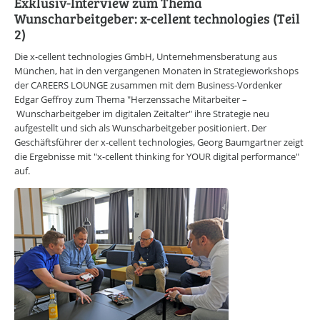
CAREERS LOUNGE
Exklusiv-Interview zum Thema
KARRIERE-KICK
Wunscharbeitgeber: x-cellent technologies (Teil
Personal Coaching
2)
Wunscharbeitgeber-News
E-Bibliothek
Die x-cellent technologies GmbH, Unternehmensberatung aus
E-Videothek
München, hat in den vergangenen Monaten in Strategieworkshops
Veranstaltungen
der CAREERS LOUNGE zusammen mit dem Business-Vordenker
Edgar Geffroy zum Thema "Herzenssache Mitarbeiter –
CAREERS LOUNGE
NEWSLETTER
Wunscharbeitgeber im digitalen Zeitalter" ihre Strategie neu
aufgestellt und sich als Wunscharbeitgeber positioniert. Der
Mit dem E-Mail Newsletter informieren wir Sie regelmäßig über
spannende Neuigkeiten innerhalb der CAREERS LOUNGE.
Geschäftsführer der x-cellent technologies, Georg Baumgartner zeigt
die Ergebnisse mit "x-cellent thinking for YOUR digital performance"
NEWSLETTER ANMELDUNG
auf.
CAREERS LOUNGE
WISSENSVORSPRUNG
Erfolg leben
Marke ICH entwickeln
Neues entdecken
Zeit nehmen
Flagge zeigen
CAREERS LOUNGE
NETZWERK