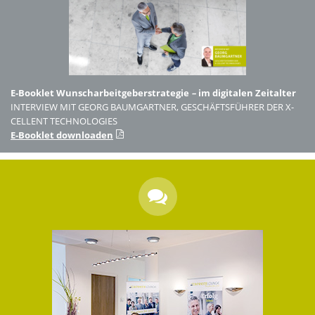
E-Booklet Wunscharbeitgeberstrategie
–
im digitalen Zeitalter
INTERVIEW MIT GEORG BAUMGARTNER, GESCHÄFTSFÜHRER DER X-
CELLENT TECHNOLOGIES
E-Booklet downloaden