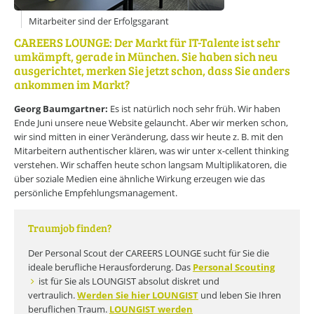
Online-Wissensforum
Mitarbeiter sind der Erfolgsgarant
CAREERS LOUNGE: Der Markt für IT-Talente ist sehr
Über uns
umkämpft, gerade in München. Sie haben sich neu
Presse
ausgerichtet, merken Sie jetzt schon, dass Sie anders
Werbemöglichkeiten
Kontakt
ankommen im Markt?
Impressum
Datenschutzerklärung
Georg Baumgartner:
Es ist natürlich noch sehr früh. Wir haben
Ende Juni unsere neue Website gelauncht. Aber wir merken schon,
wir sind mitten in einer Veränderung, dass wir heute z. B. mit den
Mitarbeitern authentischer klären, was wir unter x-cellent thinking
verstehen. Wir schaffen heute schon langsam Multiplikatoren, die
über soziale Medien eine ähnliche Wirkung erzeugen wie das
persönliche Empfehlungsmanagement.
Traumjob finden?
Der Personal Scout der CAREERS LOUNGE sucht für Sie die
ideale berufliche Herausforderung. Das
Personal Scouting
ist für Sie als LOUNGIST absolut diskret und
vertraulich.
Werden Sie hier LOUNGIST
und leben Sie Ihren
beruflichen Traum.
LOUNGIST werden