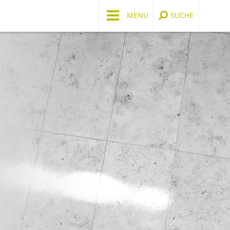
MENU
SUCHE
CAREERS LOUNGE
KERNKOMPETENZ
Personal Scouting
Traumjob finden? Personal Sco
ist der neue Weg zur berufliche
Erfüllung. Der Personal Scout
unterstützt Sie dabei, Ihren
Wunscharbeitgeber zu finden.
Einfach. Diskret. Effektiv.
JETZT LOUNGIST WERD
Wunscharbeitgeber
Positionieren Sie sich als
Wunscharbeitgeber. Ausgewähl
Unternehmen präsentieren sich
exklusiven Interviews und
außergewöhnlichen
Unternehmensprofilen.
JETZT PARTNER WERDE