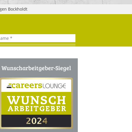
rgen Bockholdt
ERS LOUNGE
NETZWERK
Online-Wissensforum
Schließen Sie sich dem Netzwerk von
Top-Experten, Vordenkern,
Entscheidern und Wissens-
Enthusiasten an.
klärung
Wunscharbeitgeber-Siegel