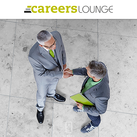
LOU
EN
CAREERS LOUNGE
KARRIERE-KICK
CARE
Personal Coaching
Ihr persönlicher Coach für Ihre
uting
berufliche Weiterentwicklung.
n
Angemeldet ble
Wunscharbeitgeber-News
Wunscharbeitgeber. Employer
Passwort vergess
Branding, das wirkt.
E-Bibliothek
EN
Das CAREERS LOUNGE Wissen –
kompakt für Sie zum Download
JETZT LOUNGI
E-Videothek
Als LOUNGIST erhal
Vorträge von Top-Speakern kostenlos
te
Inhalten und zur k
und in voller Länge
 in
exklusiven Aktion
Veranstaltungen
LOUNGE.
Exklusive CAREERS LOUNGE
JETZ
Veranstaltungen und Partnerevents
N