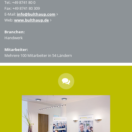
Tel.: +49 8741 80 0
Fax: +49 8741 80 309
E-Mail:
info
@
bulthaup.com
Web:
www.bulthaup.de
Branchen:
Handwerk
Mitarbeiter:
Mehrere 100 Mitarbeiter in 54 Ländern