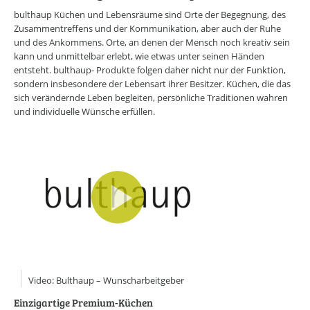
CAREERS LOUNGE
KARRIERE-KICK
bulthaup Küchen und Lebensräume sind Orte der Begegnung, des
Personal Coaching
Zusammentreffens und der Kommunikation, aber auch der Ruhe
Wunscharbeitgeber-News
und des Ankommens. Orte, an denen der Mensch noch kreativ sein
E-Bibliothek
kann und unmittelbar erlebt, wie etwas unter seinen Händen
E-Videothek
entsteht. bulthaup- Produkte folgen daher nicht nur der Funktion,
Veranstaltungen
sondern insbesondere der Lebensart ihrer Besitzer. Küchen, die das
sich verändernde Leben begleiten, persönliche Traditionen wahren
CAREERS LOUNGE
NEWSLETTER
und individuelle Wünsche erfüllen.
Mit dem E-Mail Newsletter informieren wir Sie regelmäßig über
spannende Neuigkeiten innerhalb der CAREERS LOUNGE.
NEWSLETTER ANMELDUNG
CAREERS LOUNGE
WISSENSVORSPRUNG
Erfolg leben
Marke ICH entwickeln
Neues entdecken
Zeit nehmen
Flagge zeigen
Video: Bulthaup – Wunscharbeitgeber
Einzigartige Premium-Küchen
CAREERS LOUNGE
NETZWERK