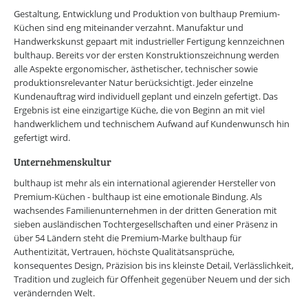
Online-Wissensforum
Gestaltung, Entwicklung und Produktion von bulthaup Premium-
Küchen sind eng miteinander verzahnt. Manufaktur und
Handwerkskunst gepaart mit industrieller Fertigung kennzeichnen
Über uns
bulthaup. Bereits vor der ersten Konstruktionszeichnung werden
Presse
Werbemöglichkeiten
alle Aspekte ergonomischer, ästhetischer, technischer sowie
Kontakt
produktionsrelevanter Natur berücksichtigt. Jeder einzelne
Impressum
Kundenauftrag wird individuell geplant und einzeln gefertigt. Das
Datenschutzerklärung
Ergebnis ist eine einzigartige Küche, die von Beginn an mit viel
handwerklichem und technischem Aufwand auf Kundenwunsch hin
gefertigt wird.
Unternehmenskultur
bulthaup ist mehr als ein international agierender Hersteller von
Premium-Küchen - bulthaup ist eine emotionale Bindung. Als
wachsendes Familienunternehmen in der dritten Generation mit
sieben ausländischen Tochtergesellschaften und einer Präsenz in
über 54 Ländern steht die Premium-Marke bulthaup für
Authentizität, Vertrauen, höchste Qualitätsansprüche,
konsequentes Design, Präzision bis ins kleinste Detail, Verlässlichkeit,
Tradition und zugleich für Offenheit gegenüber Neuem und der sich
verändernden Welt.