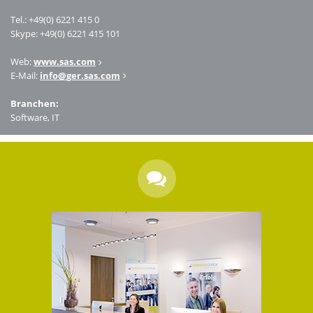
Tel.: +49(0) 6221 415 0
Skype: +49(0) 6221 415 101
Web:
www.sas.com
E-Mail:
info
@
ger.sas.com
Branchen:
Software, IT