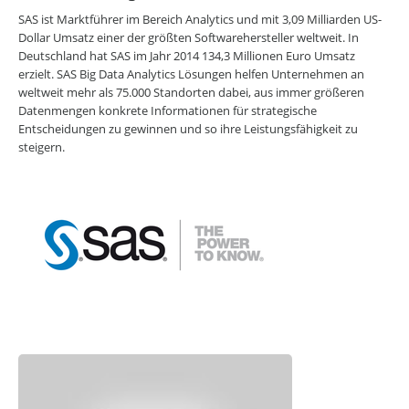
CAREERS LOUNGE
KARRIERE-KICK
SAS ist Marktführer im Bereich Analytics und mit 3,09 Milliarden US-
Personal Coaching
Dollar Umsatz einer der größten Softwarehersteller weltweit. In
Wunscharbeitgeber-News
Deutschland hat SAS im Jahr 2014 134,3 Millionen Euro Umsatz
E-Bibliothek
erzielt. SAS Big Data Analytics Lösungen helfen Unternehmen an
E-Videothek
weltweit mehr als 75.000 Standorten dabei, aus immer größeren
Veranstaltungen
Datenmengen konkrete Informationen für strategische
Entscheidungen zu gewinnen und so ihre Leistungsfähigkeit zu
CAREERS LOUNGE
NEWSLETTER
steigern.
Mit dem E-Mail Newsletter informieren wir Sie regelmäßig über
spannende Neuigkeiten innerhalb der CAREERS LOUNGE.
NEWSLETTER ANMELDUNG
CAREERS LOUNGE
WISSENSVORSPRUNG
Erfolg leben
Marke ICH entwickeln
Neues entdecken
Zeit nehmen
Flagge zeigen
CAREERS LOUNGE
NETZWERK