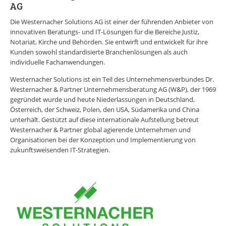
CAREERS LOUNGE
KARRIERE-KICK
AG
Personal Coaching
Die Westernacher Solutions AG ist einer der führenden Anbieter von
Wunscharbeitgeber-News
innovativen Beratungs- und IT-Lösungen für die Bereiche Justiz,
E-Bibliothek
Notariat, Kirche und Behörden. Sie entwirft und entwickelt für ihre
E-Videothek
Kunden sowohl standardisierte Branchenlösungen als auch
Veranstaltungen
individuelle Fachanwendungen.
CAREERS LOUNGE
NEWSLETTER
Westernacher Solutions ist ein Teil des Unternehmensverbundes Dr.
Westernacher & Partner Unternehmensberatung AG (W&P), der 1969
Mit dem E-Mail Newsletter informieren wir Sie regelmäßig über
gegründet wurde und heute Niederlassungen in Deutschland,
spannende Neuigkeiten innerhalb der CAREERS LOUNGE.
Österreich, der Schweiz, Polen, den USA, Südamerika und China
NEWSLETTER ANMELDUNG
unterhält. Gestützt auf diese internationale Aufstellung betreut
Westernacher & Partner global agierende Unternehmen und
Organisationen bei der Konzeption und Implementierung von
CAREERS LOUNGE
WISSENSVORSPRUNG
zukunftsweisenden IT-Strategien.
Erfolg leben
Marke ICH entwickeln
Neues entdecken
Zeit nehmen
Flagge zeigen
CAREERS LOUNGE
NETZWERK