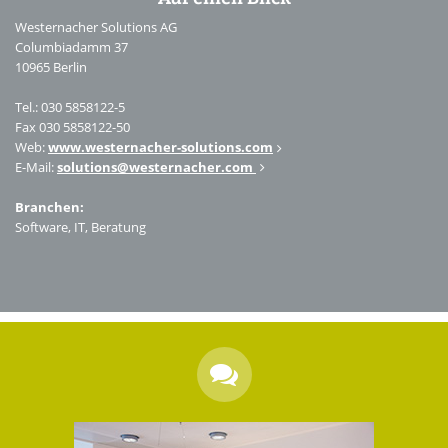
Westernacher Solutions AG
Columbiadamm 37
10965 Berlin
Tel.: 030 5858122-5
Fax 030 5858122-50
Web:
www.westernacher-solutions.com
E-Mail:
solutions
@
westernacher.com
Branchen:
Software, IT, Beratung