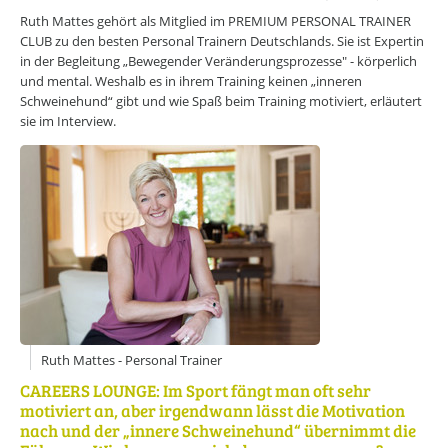
CAREERS LOUNGE
KARRIERE-KICK
Ruth Mattes gehört als Mitglied im PREMIUM PERSONAL TRAINER
Personal Coaching
CLUB zu den besten Personal Trainern Deutschlands. Sie ist Expertin
Wunscharbeitgeber-News
in der Begleitung „Bewegender Veränderungsprozesse" - körperlich
E-Bibliothek
und mental. Weshalb es in ihrem Training keinen „inneren
E-Videothek
Schweinehund“ gibt und wie Spaß beim Training motiviert, erläutert
Veranstaltungen
sie im Interview.
CAREERS LOUNGE
NEWSLETTER
Mit dem E-Mail Newsletter informieren wir Sie regelmäßig über
spannende Neuigkeiten innerhalb der CAREERS LOUNGE.
NEWSLETTER ANMELDUNG
CAREERS LOUNGE
WISSENSVORSPRUNG
Erfolg leben
Marke ICH entwickeln
Neues entdecken
Ruth Mattes - Personal Trainer
Zeit nehmen
CAREERS LOUNGE: Im Sport fängt man oft sehr
Flagge zeigen
motiviert an, aber irgendwann lässt die Motivation
nach und der „innere Schweinehund“ übernimmt die
CAREERS LOUNGE
NETZWERK