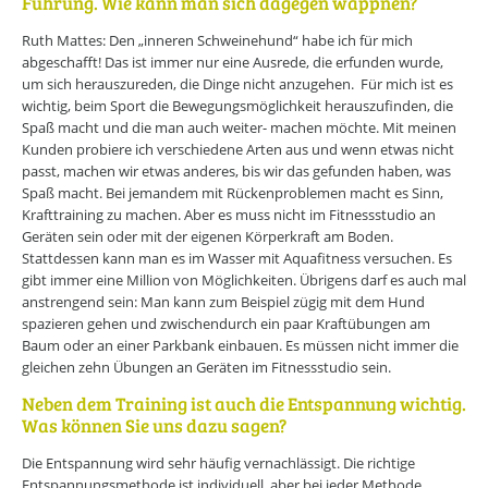
Führung. Wie kann man sich dagegen wappnen?
Online-Wissensforum
Ruth Mattes: Den „inneren Schweinehund“ habe ich für mich
abgeschafft! Das ist immer nur eine Ausrede, die erfunden wurde,
Über uns
um sich herauszureden, die Dinge nicht anzugehen. Für mich ist es
Presse
wichtig, beim Sport die Bewegungsmöglichkeit herauszufinden, die
Werbemöglichkeiten
Kontakt
Spaß macht und die man auch weiter- machen möchte. Mit meinen
Impressum
Kunden probiere ich verschiedene Arten aus und wenn etwas nicht
Datenschutzerklärung
passt, machen wir etwas anderes, bis wir das gefunden haben, was
Spaß macht. Bei jemandem mit Rückenproblemen macht es Sinn,
Krafttraining zu machen. Aber es muss nicht im Fitnessstudio an
Geräten sein oder mit der eigenen Körperkraft am Boden.
Stattdessen kann man es im Wasser mit Aquafitness versuchen. Es
gibt immer eine Million von Möglichkeiten. Übrigens darf es auch mal
anstrengend sein: Man kann zum Beispiel zügig mit dem Hund
spazieren gehen und zwischendurch ein paar Kraftübungen am
Baum oder an einer Parkbank einbauen. Es müssen nicht immer die
gleichen zehn Übungen an Geräten im Fitnessstudio sein.
Neben dem Training ist auch die Entspannung wichtig.
Was können Sie uns dazu sagen?
Die Entspannung wird sehr häufig vernachlässigt. Die richtige
Entspannungsmethode ist individuell, aber bei jeder Methode