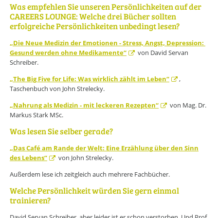
Was empfehlen Sie unseren Persönlichkeiten auf der
CAREERS LOUNGE: Welche drei Bücher sollten
erfolgreiche Persönlichkeiten unbedingt lesen?
„Die Neue Medizin der Emotionen - Stress, Angst, Depression:
Gesund werden ohne Medikamente“
von David Servan
Schreiber.
„The Big Five for Life: Was wirklich zählt im Leben“
,
Taschenbuch von John Strelecky.
„Nahrung als Medizin - mit leckeren Rezepten“
von Mag. Dr.
Markus Stark MSc.
Was lesen Sie selber gerade?
„Das Café am Rande der Welt: Eine Erzählung über den Sinn
des Lebens“
von John Strelecky.
Außerdem lese ich zeitgleich auch mehrere Fachbücher.
Welche Persönlichkeit würden Sie gern einmal
trainieren?
David Servan Schreiber, aber leider ist er schon verstorben. Und Prof.