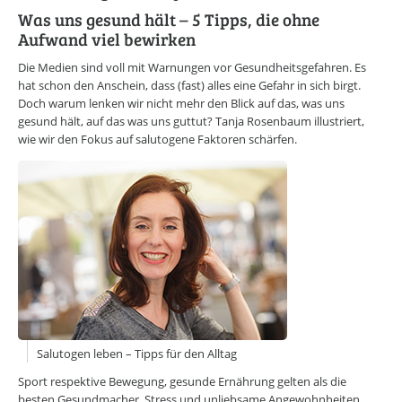
CAREERS LOUNGE
KARRIERE-KICK
Was uns gesund hält – 5 Tipps, die ohne
Personal Coaching
Aufwand viel bewirken
Wunscharbeitgeber-News
E-Bibliothek
Die Medien sind voll mit Warnungen vor Gesundheitsgefahren. Es
E-Videothek
hat schon den Anschein, dass (fast) alles eine Gefahr in sich birgt.
Doch warum lenken wir nicht mehr den Blick auf das, was uns
Veranstaltungen
gesund hält, auf das was uns guttut? Tanja Rosenbaum illustriert,
wie wir den Fokus auf salutogene Faktoren schärfen.
CAREERS LOUNGE
NEWSLETTER
Mit dem E-Mail Newsletter informieren wir Sie regelmäßig über
spannende Neuigkeiten innerhalb der CAREERS LOUNGE.
NEWSLETTER ANMELDUNG
CAREERS LOUNGE
WISSENSVORSPRUNG
Erfolg leben
Marke ICH entwickeln
Neues entdecken
Zeit nehmen
Salutogen leben – Tipps für den Alltag
Flagge zeigen
Sport respektive Bewegung, gesunde Ernährung gelten als die
CAREERS LOUNGE
NETZWERK
besten Gesundmacher. Stress und unliebsame Angewohnheiten