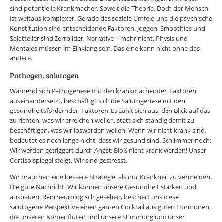
Online-Wissensforum
sind potentielle Krankmacher. Soweit die Theorie. Doch der Mensch
ist weitaus komplexer. Gerade das soziale Umfeld und die psychische
Konstitution sind entscheidende Faktoren. Joggen, Smoothies und
Über uns
Salatteller sind Zerrbilder, Narrative – mehr nicht. Physis und
Presse
Mentales müssen im Einklang sein. Das eine kann nicht ohne das
Werbemöglichkeiten
Kontakt
andere.
Impressum
Pathogen, salutogen
Datenschutzerklärung
Während sich Pathogenese mit den krankmachenden Faktoren
auseinandersetzt, beschäftigt sich die Salutogenese mit den
gesundheitsfördernden Faktoren. Es zahlt sich aus, den Blick auf das
zu richten, was wir erreichen wollen, statt sich ständig damit zu
beschäftigen, was wir loswerden wollen. Wenn wir nicht krank sind,
bedeutet es noch lange nicht, dass wir gesund sind. Schlimmer noch:
Wir werden getriggert durch Angst: Bloß nicht krank werden! Unser
Cortisolspiegel steigt. Wir sind gestresst.
Wir brauchen eine bessere Strategie, als nur Krankheit zu vermeiden.
Die gute Nachricht: Wir können unsere Gesundheit stärken und
ausbauen. Rein neurologisch gesehen, beschert uns diese
salutogene Perspektive einen ganzen Cocktail aus guten Hormonen,
die unseren Körper fluten und unsere Stimmung und unser