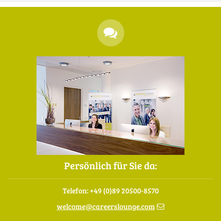
Persönlich für Sie da:
Telefon: +49 (0)89 20500-8570
welcome
@
careerslounge.com