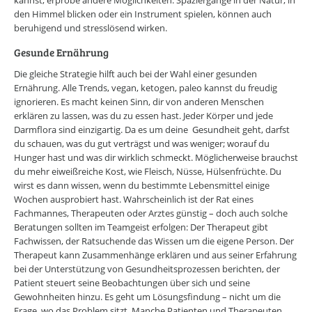
kannst, erprobe andere Möglichkeiten. Spaziergänge in der Natur, in
den Himmel blicken oder ein Instrument spielen, können auch
beruhigend und stresslösend wirken.
Gesunde Ernährung
Die gleiche Strategie hilft auch bei der Wahl einer gesunden
Ernährung. Alle Trends, vegan, ketogen, paleo kannst du freudig
ignorieren. Es macht keinen Sinn, dir von anderen Menschen
erklären zu lassen, was du zu essen hast. Jeder Körper und jede
Darmflora sind einzigartig. Da es um deine Gesundheit geht, darfst
du schauen, was du gut verträgst und was weniger; worauf du
Hunger hast und was dir wirklich schmeckt. Möglicherweise brauchst
du mehr eiweißreiche Kost, wie Fleisch, Nüsse, Hülsenfrüchte. Du
wirst es dann wissen, wenn du bestimmte Lebensmittel einige
Wochen ausprobiert hast. Wahrscheinlich ist der Rat eines
Fachmannes, Therapeuten oder Arztes günstig – doch auch solche
Beratungen sollten im Teamgeist erfolgen: Der Therapeut gibt
Fachwissen, der Ratsuchende das Wissen um die eigene Person. Der
Therapeut kann Zusammenhänge erklären und aus seiner Erfahrung
bei der Unterstützung von Gesundheitsprozessen berichten, der
Patient steuert seine Beobachtungen über sich und seine
Gewohnheiten hinzu. Es geht um Lösungsfindung – nicht um die
Frage, wo das Problem sitzt. Manche Patienten und Therapeuten