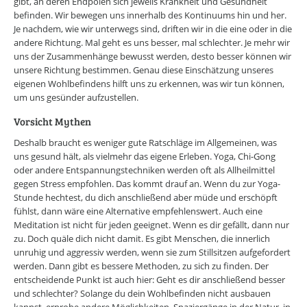
gibt, an deren Endpolen sich jeweils Krankheit und Gesundheit
befinden. Wir bewegen uns innerhalb des Kontinuums hin und her.
Je nachdem, wie wir unterwegs sind, driften wir in die eine oder in die
andere Richtung. Mal geht es uns besser, mal schlechter. Je mehr wir
uns der Zusammenhänge bewusst werden, desto besser können wir
unsere Richtung bestimmen. Genau diese Einschätzung unseres
eigenen Wohlbefindens hilft uns zu erkennen, was wir tun können,
um uns gesünder aufzustellen.
Vorsicht Mythen
Deshalb braucht es weniger gute Ratschläge im Allgemeinen, was
uns gesund hält, als vielmehr das eigene Erleben. Yoga, Chi-Gong
oder andere Entspannungstechniken werden oft als Allheilmittel
gegen Stress empfohlen. Das kommt drauf an. Wenn du zur Yoga-
Stunde hechtest, du dich anschließend aber müde und erschöpft
fühlst, dann wäre eine Alternative empfehlenswert. Auch eine
Meditation ist nicht für jeden geeignet. Wenn es dir gefällt, dann nur
zu. Doch quäle dich nicht damit. Es gibt Menschen, die innerlich
unruhig und aggressiv werden, wenn sie zum Stillsitzen aufgefordert
werden. Dann gibt es bessere Methoden, zu sich zu finden. Der
entscheidende Punkt ist auch hier: Geht es dir anschließend besser
und schlechter? Solange du dein Wohlbefinden nicht ausbauen