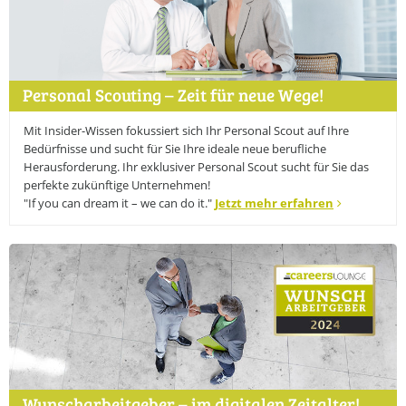
CAREERS LOUNGE
KARRIERE-KICK
Personal Coaching
Wunscharbeitgeber-News
E-Bibliothek
E-Videothek
Personal Scouting – Zeit für neue Wege!
Veranstaltungen
Mit Insider-Wissen fokussiert sich Ihr Personal Scout auf Ihre
CAREERS LOUNGE
NEWSLETTER
Bedürfnisse und sucht für Sie Ihre ideale neue berufliche
Mit dem E-Mail Newsletter informieren wir Sie regelmäßig über
Herausforderung. Ihr exklusiver Personal Scout sucht für Sie das
spannende Neuigkeiten innerhalb der CAREERS LOUNGE.
perfekte zukünftige Unternehmen!
"If you can dream it – we can do it."
Jetzt mehr erfahren
NEWSLETTER ANMELDUNG
CAREERS LOUNGE
WISSENSVORSPRUNG
Erfolg leben
Marke ICH entwickeln
Neues entdecken
Zeit nehmen
Flagge zeigen
CAREERS LOUNGE
NETZWERK
Wunscharbeitgeber – im digitalen Zeitalter!