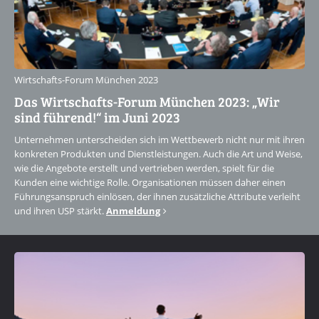
Wirtschafts-Forum München 2023
Das Wirtschafts-Forum München 2023: „Wir
sind führend!“ im Juni 2023
Unternehmen unterscheiden sich im Wettbewerb nicht nur mit ihren
konkreten Produkten und Dienstleistungen. Auch die Art und Weise,
wie die Angebote erstellt und vertrieben werden, spielt für die
Kunden eine wichtige Rolle. Organisationen müssen daher einen
Führungsanspruch einlösen, der ihnen zusätzliche Attribute verleiht
und ihren USP stärkt.
Anmeldung