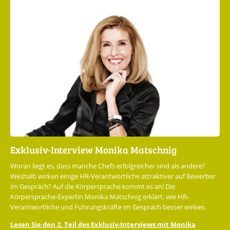
Exklusiv-Interview Monika Matschnig
Woran liegt es, dass manche Chefs erfolgreicher sind als andere?
Weshalb wirken einige HR-Verantwortliche attraktiver auf Bewerber
im Gespräch? Auf die Körpersprache kommt es an! Die
Körpersprache-Expertin Monika Matschnig erklärt, wie HR-
Verantwortliche und Führungskräfte im Gespräch besser wirken.
Lesen Sie den 2. Teil des Exklusiv-Interviews mit Monika