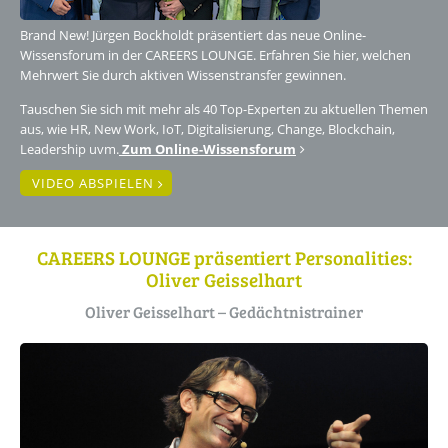
Brand New! Jürgen Bockholdt präsentiert das neue Online-
Wissensforum in der CAREERS LOUNGE. Erfahren Sie hier, welchen
Mehrwert Sie durch aktiven Wissenstransfer gewinnen.
Tauschen Sie sich mit mehr als 40 Top-Experten zu aktuellen Themen
aus, wie HR, New Work, IoT, Digitalisierung, Change, Blockchain,
Leadership uvm.
Zum Online-Wissensforum
VIDEO ABSPIELEN
CAREERS LOUNGE präsentiert Personalities:
Oliver Geisselhart
Oliver Geisselhart – Gedächtnistrainer