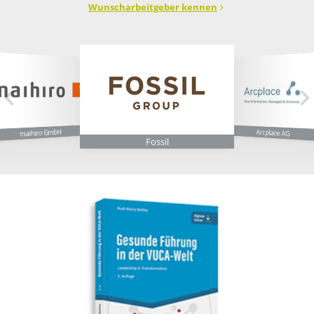
Wunscharbeitgeber kennen
maihiro GmbH
Arcplace AG
Fossil