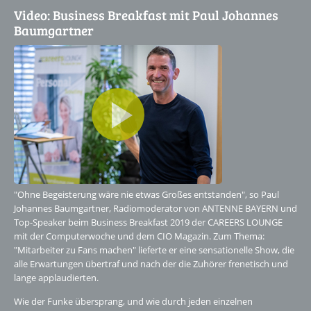
Video: Business Breakfast mit Paul Johannes
Baumgartner
"Ohne Begeisterung wäre nie etwas Großes entstanden", so Paul
Johannes Baumgartner, Radiomoderator von ANTENNE BAYERN und
Top-Speaker beim Business Breakfast 2019 der CAREERS LOUNGE
mit der Computerwoche und dem CIO Magazin. Zum Thema:
"Mitarbeiter zu Fans machen" lieferte er eine sensationelle Show, die
alle Erwartungen übertraf und nach der die Zuhörer frenetisch und
lange applaudierten.
Wie der Funke übersprang, und wie durch jeden einzelnen