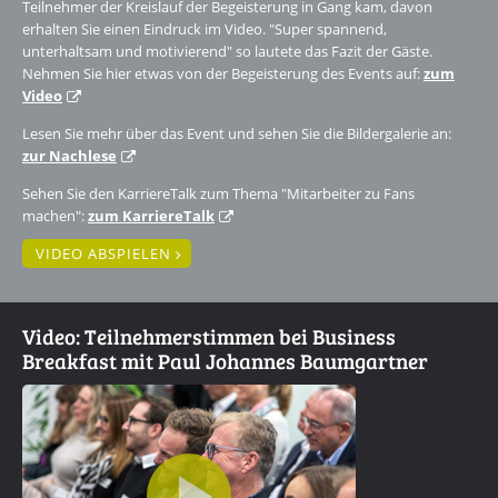
Teilnehmer der Kreislauf der Begeisterung in Gang kam, davon
erhalten Sie einen Eindruck im Video. "Super spannend,
unterhaltsam und motivierend" so lautete das Fazit der Gäste.
Nehmen Sie hier etwas von der Begeisterung des Events auf:
zum
Video
Lesen Sie mehr über das Event und sehen Sie die Bildergalerie an:
zur Nachlese
Sehen Sie den KarriereTalk zum Thema "Mitarbeiter zu Fans
machen":
zum KarriereTalk
VIDEO ABSPIELEN
Video: Teilnehmerstimmen bei Business
Breakfast mit Paul Johannes Baumgartner